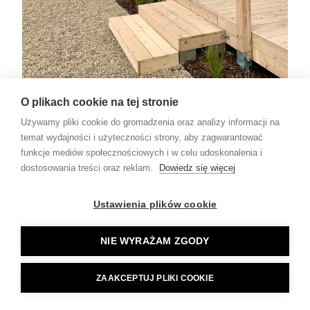
O plikach cookie na tej stronie
Poznaj nas
Używamy pliki cookie do gromadzenia oraz analizy informacji na
temat wydajności i użyteczności strony, aby zagwarantować
funkcje mediów społecznościowych i w celu udoskonalenia i
dostosowania treści oraz reklam.
Dowiedz się więcej
Ustawienia plików cookie
NIE WYRAŻAM ZGODY
ZAAKCEPTUJ PLIKI COOKIE